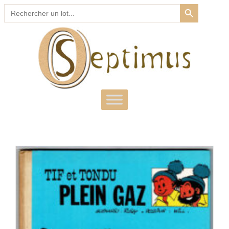
SEARCH BUTTON
Search
for: