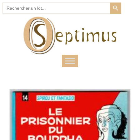
SEARCH BUTTON
Search
for: