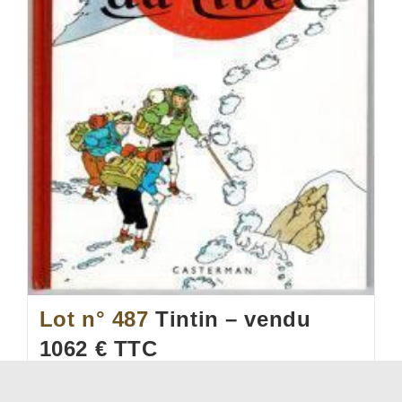
Lot n° 487
Tintin – vendu
1062 € TTC
[ Estimation 900 - 1100 ] Tintin au Tibet, édition
originale française de 1960 (B29). Proche de l'état