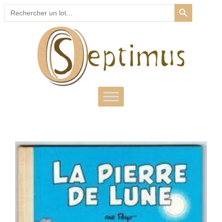
SEARCH BUTTON
Search
for: