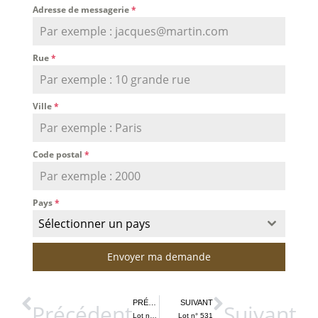
Adresse de messagerie
*
Rue
*
Ville
*
Code postal
*
Pays
*
Sélectionner un pays
Envoyer ma demande
PRÉCÉDENT
SUIVANT
Précédent
Suivant
Lot n° 529
Lot n° 531