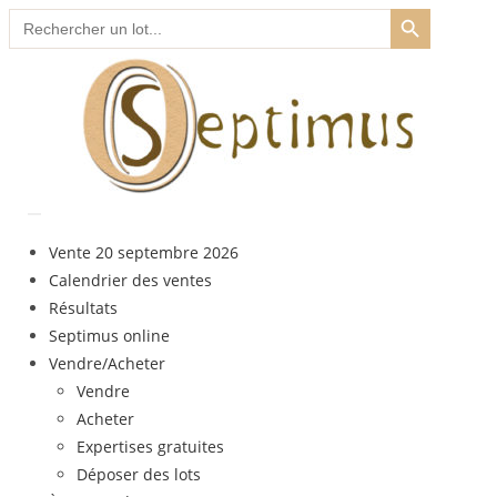
SEARCH BUTTON
Skip
Search
for:
to
content
Vente 20 septembre 2026
Calendrier des ventes
Résultats
Septimus online
Vendre/Acheter
Vendre
Acheter
Expertises gratuites
Déposer des lots