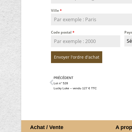
Ville
*
Code postal
*
Pay
Sé
Envoyer l'ordre d'achat
PRÉCÉDENT
Lot n° 528
Lucky Luke – vendu 127 € TTC
Achat / Vente
A pro