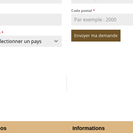
Code postal
*
s
*
Envoyer ma demande
lectionner un pays
pos
Informations