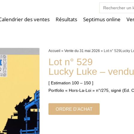
Search
for:
Calendrier des ventes
Résultats
Septimus online
Ve
Accueil
»
Vente du 31 mai 2026
»
Lot n° 529Lucky L
Lot n° 529
Lucky Luke – vend
[ Estimation 100 – 150 ]
Portfolio « Hors-La-Loi » n°/275, signé (Ed.
ORDRE D'ACHAT