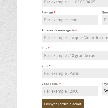
Prénom
*
Nom
Adresse de messagerie
*
Rue
*
Ville
*
Code postal
*
Pay
Sé
Envoyer l'ordre d'achat