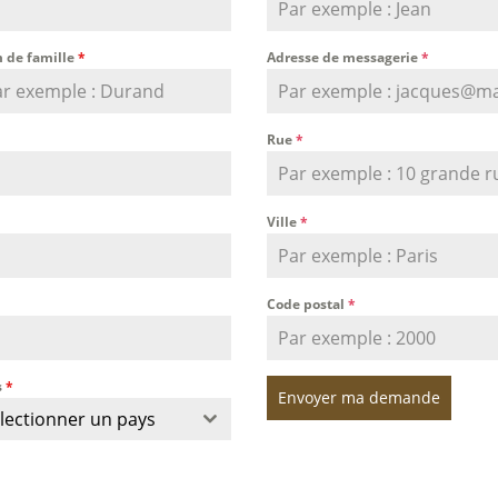
 de famille
*
Adresse de messagerie
*
Rue
*
Ville
*
Code postal
*
s
*
Envoyer ma demande
lectionner un pays