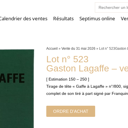
Search
for:
Calendrier des ventes
Résultats
Septimus online
Ve
Accueil
»
Vente du 31 mai 2026
»
Lot n° 523Gaston 
Lot n° 523
Gaston Lagaffe – v
[ Estimation 150 – 250 ]
Tirage de tête « Gaffe à Lagaffe » n°/800, s
complet de son tiré à part signé par Franquin
ORDRE D'ACHAT