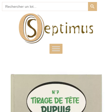
SEARCH BUTTON
Search
for: