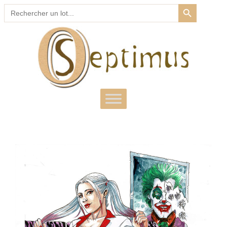
SEARCH BUTTON
Search
for: