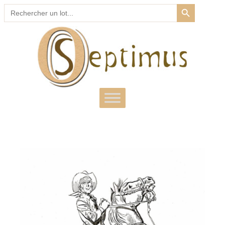
SEARCH BUTTON
Search
for: