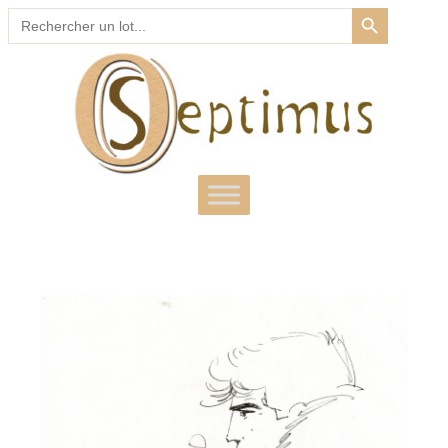
SEARCH BUTTON
Search
for: