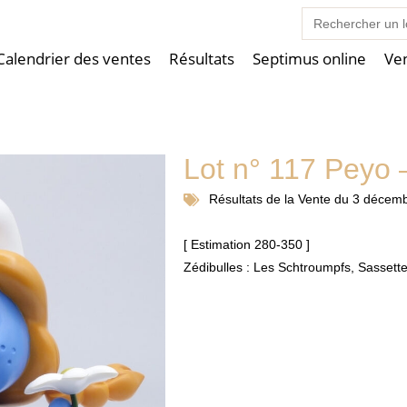
Search
for:
Calendrier des ventes
Résultats
Septimus online
Ve
Lot n° 117 Peyo
Résultats de la
Vente du 3 décem
[ Estimation 280-350 ]
Zédibulles : Les Schtroumpfs, Sassett