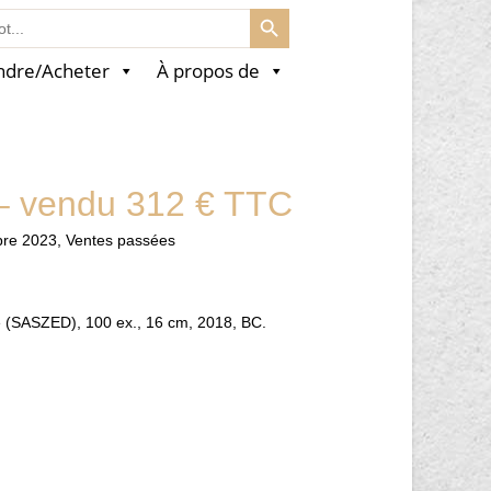
SEARCH BUTTON
ndre/Acheter
À propos de
 – vendu 312 € TTC
bre 2023
,
Ventes passées
e (SASZED), 100 ex., 16 cm, 2018, BC.