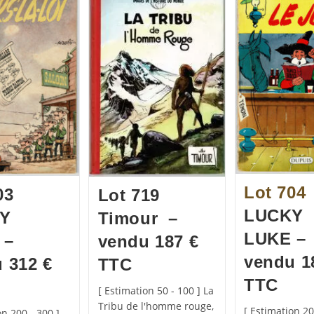
Lot 704
03
Lot 719
LUCKY
Y
Timour –
LUKE –
 –
vendu 187 €
vendu 1
 312 €
TTC
TTC
[ Estimation 50 - 100 ] La
Tribu de l'homme rouge,
[ Estimation 20
on 200 - 300 ]