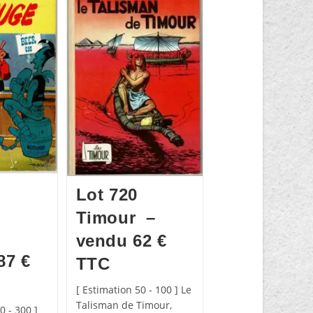
Lot 720
Timour –
vendu 62 €
87 €
TTC
[ Estimation 50 - 100 ] Le
Talisman de Timour,
0 - 300 ]