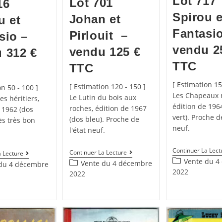
Lot 717
Lot 701
16
Spirou e
Johan et
u et
Fantasio
Pirlouit –
sio –
vendu 2
vendu 125 €
 312 €
TTC
TTC
[ Estimation 15
[ Estimation 120 - 150 ]
on 50 - 100 ]
Les Chapeaux n
Le Lutin du bois aux
es héritiers,
édition de 196
roches, édition de 1967
 1962 (dos
vert). Proche de
(dos bleu). Proche de
ès très bon
neuf.
l'état neuf.
Continuer La Lect
Continuer La Lecture
a Lecture
Vente du 4
Vente du 4 décembre
du 4 décembre
2022
2022