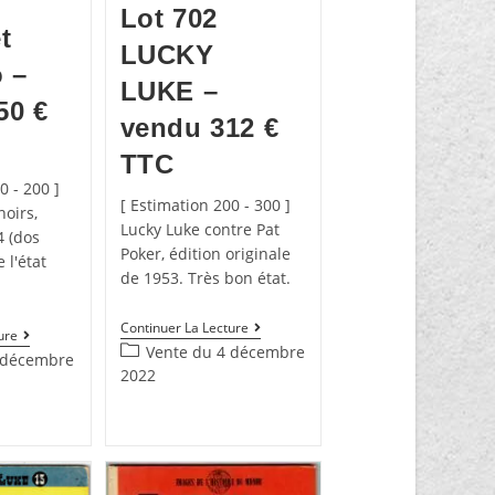
Lot 702
t
LUCKY
 –
LUKE –
50 €
vendu 312 €
TTC
0 - 200 ]
[ Estimation 200 - 300 ]
oirs,
Lucky Luke contre Pat
4 (dos
Poker, édition originale
 l'état
de 1953. Très bon état.
Continuer La Lecture
ure
Vente du 4 décembre
 décembre
2022