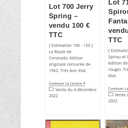
Lot 7
Lot 700 Jerry
Spiro
Spring –
Fanta
vendu 100 €
vendu
TTC
TTC
[ Estimation 100 - 150 ]
[ Estimati
La Route de
Spirou et l
Coronado, édition
édition de
originale censurée de
rouge). Tr
1962. Très bon état.
état.
Continuer La Lecture
Continuer L
Vente du 4 décembre
Vente 
2022
2022