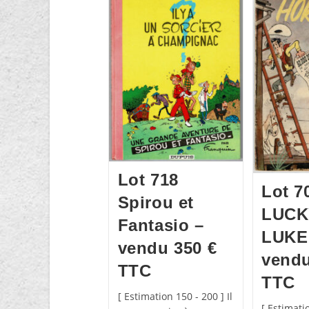
Lot 718
Lot 7
Spirou et
LUCK
Fantasio –
LUKE
vendu 350 €
vendu
TTC
TTC
[ Estimation 150 - 200 ] Il
[ Estimati