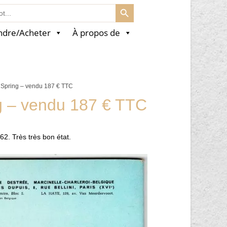
SEARCH BUTTON
ndre/Acheter
À propos de
y Spring – vendu 187 € TTC
g – vendu 187 € TTC
962. Très très bon état.