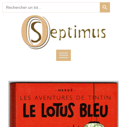
SEARCH BUTTON
Search
for: