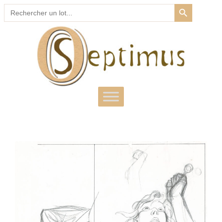
SEARCH BUTTON
Search
for: