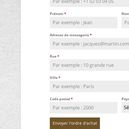
Prénom
*
Nom
Adresse de messagerie
*
Rue
*
Ville
*
Code postal
*
Pay
Sé
Envoyer l'ordre d'achat