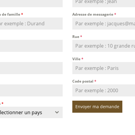
 de famille
*
Adresse de messagerie
*
Rue
*
Ville
*
Code postal
*
s
*
Envoyer ma demande
lectionner un pays