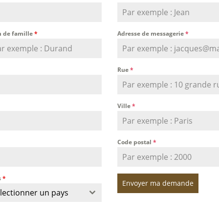
 de famille
*
Adresse de messagerie
*
Rue
*
Ville
*
Code postal
*
s
*
Envoyer ma demande
lectionner un pays