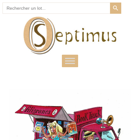
SEARCH BUTTON
Search
for: