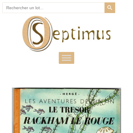
SEARCH BUTTON
Search
for: