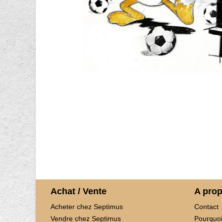
Achat / Vente
A pro
Acheter chez Septimus
Contact
Vendre chez Septimus
Pourquoi