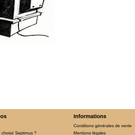
pos
Informations
Conditions générales de vente
 choisir Septimus ?
Mentions légales