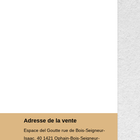
Adresse de la vente
Espace del Goutte rue de Bois-Seigneur-
Isaac, 40 1421 Ophain-Bois-Seigneur-