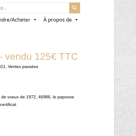
SEARCH BUTTON
ndre/Acheter
À propos de
 – vendu 125€ TTC
021
,
Ventes passées
 de voeux de 1972, 46986, le papoose
ertificat.