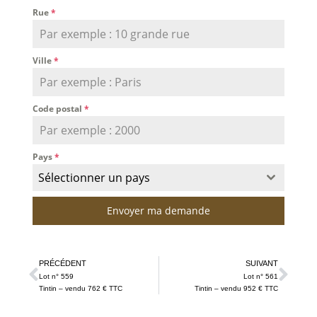
Rue
*
Ville
*
Code postal
*
Pays
*
Sélectionner un pays
Envoyer ma demande
PRÉCÉDENT
SUIVANT
Lot n° 559
Lot n° 561
Tintin – vendu 762 € TTC
Tintin – vendu 952 € TTC