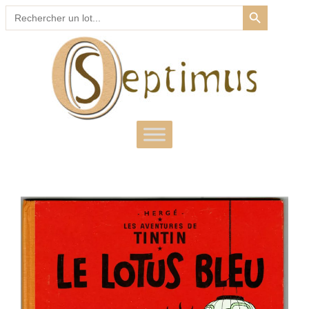
SEARCH BUTTON
Search
for: