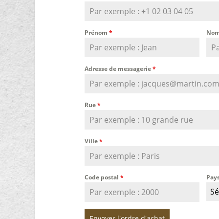
Prénom
*
Nom
Adresse de messagerie
*
Rue
*
Ville
*
Code postal
*
Pay
Sé
Envoyer l'ordre d'achat