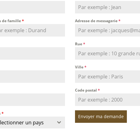
 de famille
*
Adresse de messagerie
*
Rue
*
Ville
*
Code postal
*
s
*
Envoyer ma demande
lectionner un pays