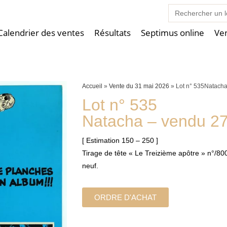
Search
for:
Calendrier des ventes
Résultats
Septimus online
Ve
Accueil
»
Vente du 31 mai 2026
»
Lot n° 535Natach
Lot n° 535
Natacha – vendu 2
[ Estimation 150 – 250 ]
Tirage de tête « Le Treizième apôtre » n°/800
neuf.
ORDRE D'ACHAT