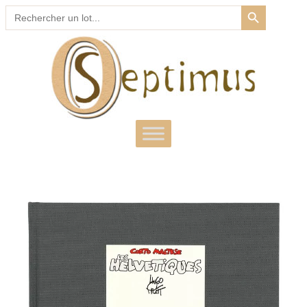
SEARCH BUTTON
Search
for: