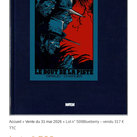
Accueil
»
Vente du 31 mai 2026
»
Lot n° 509Blueberry – vendu 317 €
TTC