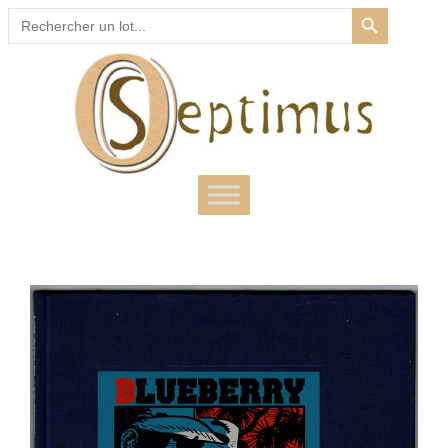
SEARCH BUTTON
Search
for: