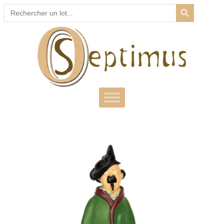
SEARCH BUTTON
Search
for: