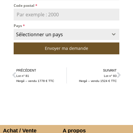
Code postal
*
Pays
*
Sélectionner un pays
Envoyer ma demande
PRÉCÉDENT
SUIVANT
Lot n° 81
Lot n° 83
Hergé – vendu 1778 € TTC
Hergé – vendu 1524 € TTC
Achat / Vente
A propos