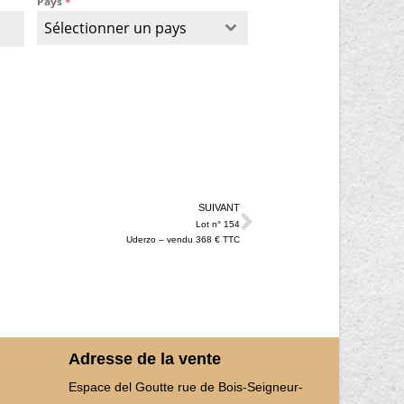
Pays
*
Sélectionner un pays
SUIVANT
Lot n° 154
Uderzo – vendu 368 € TTC
Adresse de la vente
Espace del Goutte rue de Bois-Seigneur-