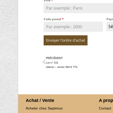
Ville
*
Code postal
*
Pay
Sé
Envoyer l'ordre d'achat
PRÉCÉDENT
Lot n° 152
Uderzo – vendu 584 € TTC
Achat / Vente
A pro
Acheter chez Septimus
Contact