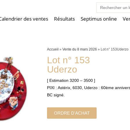
Search
for:
Calendrier des ventes
Résultats
Septimus online
Ve
Accueil
»
Vente du 8 mars 2026
»
Lot n° 153Uderzo
Lot n° 153
Uderzo
[ Estimation 3200 – 3500 ]
PIXI : Astérix, 6030, Uderzo : 60ème annivers
BC signé.
ORDRE D'ACHAT