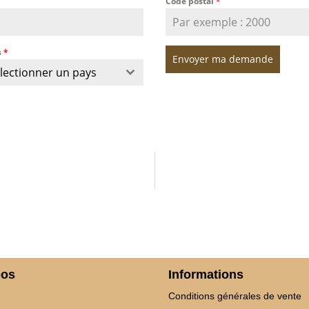
Code postal
*
s
*
Envoyer ma demande
lectionner un pays
pos
Informations
Conditions générales de vente