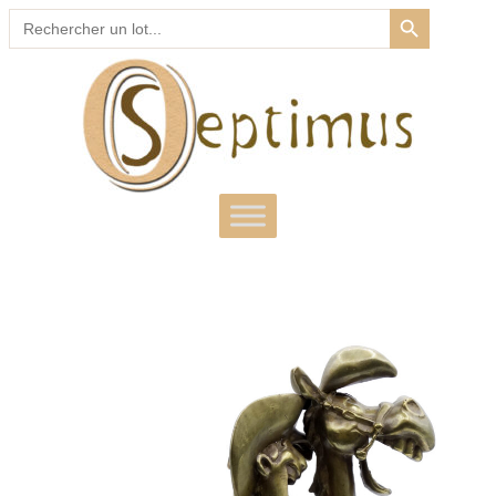
SEARCH BUTTON
Search
for: