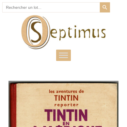
SEARCH BUTTON
Search
for: