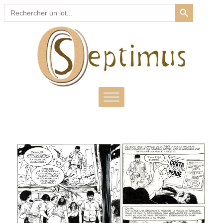
SEARCH BUTTON
Search
for: