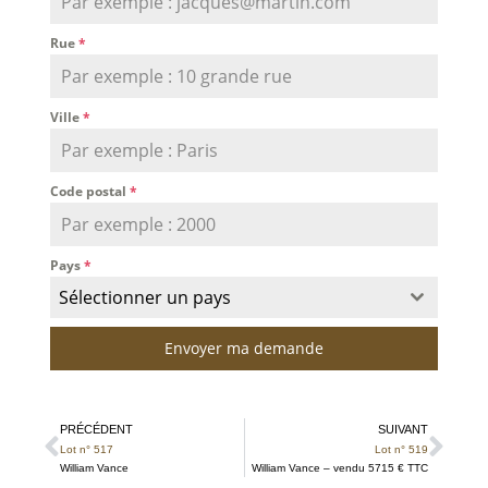
Rue
*
Ville
*
Code postal
*
Pays
*
Sélectionner un pays
Envoyer ma demande
PRÉCÉDENT
SUIVANT
Lot n° 517
Lot n° 519
William Vance
William Vance – vendu 5715 € TTC