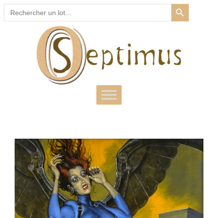
SEARCH BUTTON
Search
for: