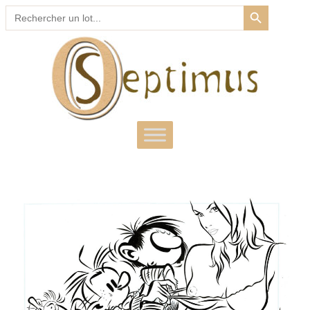
SEARCH BUTTON
Search
for: