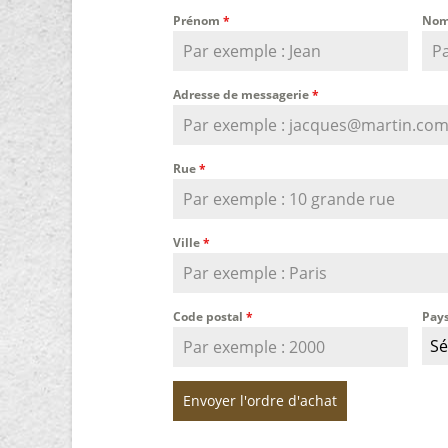
Prénom
*
Nom
Adresse de messagerie
*
Rue
*
Ville
*
Code postal
*
Pay
Sé
Envoyer l'ordre d'achat