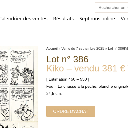
Search
for:
Calendrier des ventes
Résultats
Septimus online
Ve
Accueil
»
Vente du 7 septembre 2025
»
Lot n° 386K
Lot n° 386
Kiko – vendu 381 €
[ Estimation 450 – 550 ]
Foufi, La chasse à la pêche, planche original
34,5 cm.
ORDRE D'ACHAT