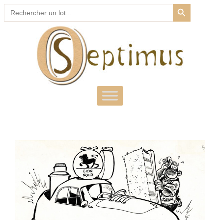
SEARCH BUTTON
Search
for: