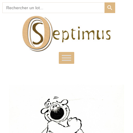
SEARCH BUTTON
Search
for: