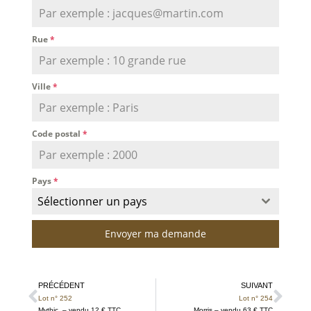
Rue
*
Ville
*
Code postal
*
Pays
*
Sélectionner un pays
Envoyer ma demande
PRÉCÉDENT
SUIVANT
Lot n° 252
Lot n° 254
Mythic – vendu 12 € TTC
Morris – vendu 63 € TTC