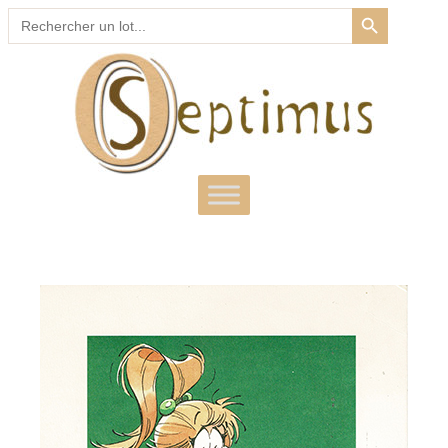
SEARCH BUTTON
Search
for: