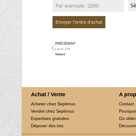
Sé
Envoyer l'ordre d'achat
PRÉCÉDENT
Lot n° 172
Mallard
Achat / Vente
A pro
Acheter chez Septimus
Contact
Vendre chez Septimus
Pourquoi
Expertises gratuites
Où obten
Déposer des lots
Découvre