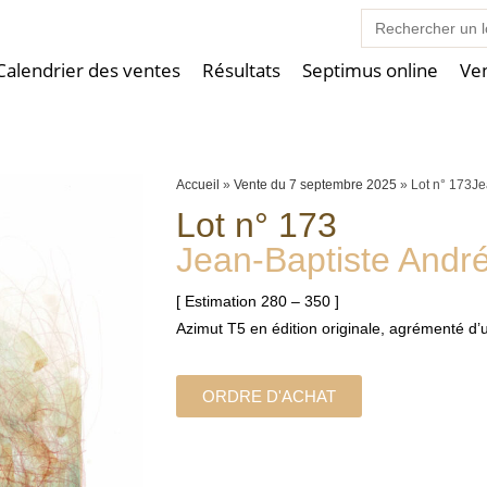
Search
for:
Calendrier des ventes
Résultats
Septimus online
Ve
Accueil
»
Vente du 7 septembre 2025
»
Lot n° 173Je
Lot n° 173
Jean-Baptiste Andr
[ Estimation 280 – 350 ]
Azimut T5 en édition originale, agrémenté d’u
ORDRE D'ACHAT