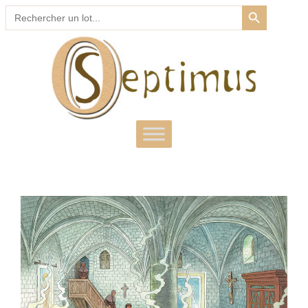
SEARCH BUTTON
Search
for: