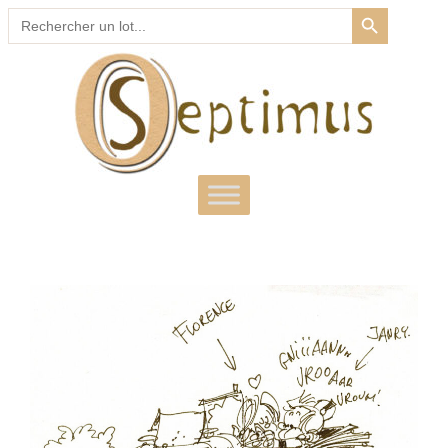
SEARCH BUTTON
Search
for: