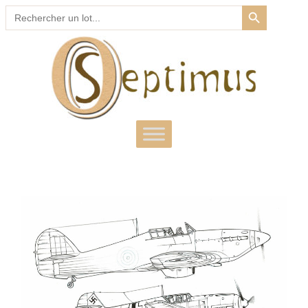
SEARCH BUTTON
Search
for: