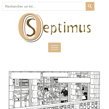
SEARCH BUTTON
Search
for: