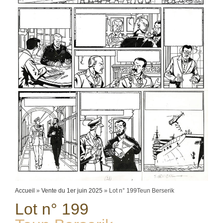
Accueil
»
Vente du 1er juin 2025
»
Lot n° 199Teun Berserik
Lot n° 199