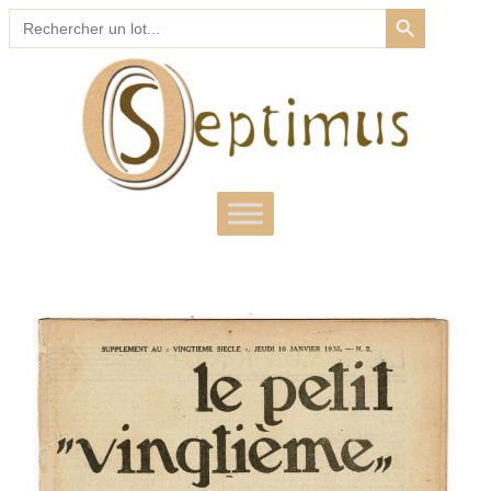
SEARCH BUTTON
Search
for: