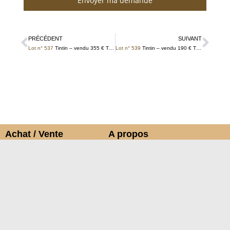
Envoyer ma demande
PRÉCÉDENT
SUIVANT
Lot n° 537
Tintin – vendu 355 € TTC
Lot n° 539
Tintin – vendu 190 € TTC
Achat / Vente
A propos
Acheter chez Septimus
Contact
Vendre chez Septimus
Pourquoi choisir Septimus ?
Expertises gratuites
Où obtenir notre catalogue ?
Déposer des lots
Découvrez nos salles d’exposition
Informations
Adresse de la vente
Conditions générales de
Espace del Goutte rue de Bois-