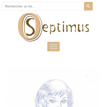
SEARCH BUTTON
Search
for: