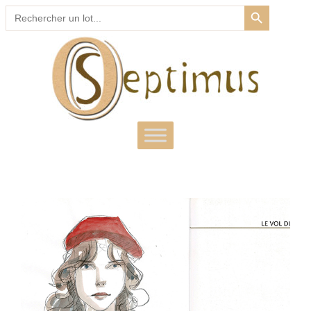
SEARCH BUTTON
Search
for: