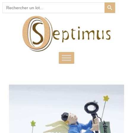
SEARCH BUTTON
Search
for: