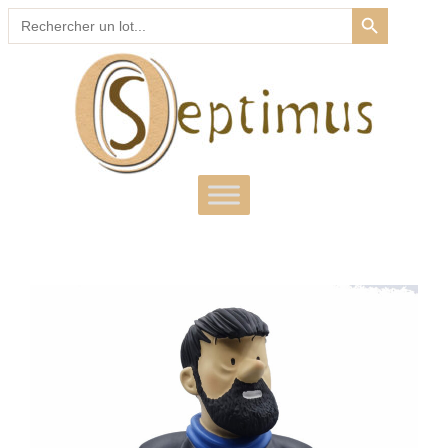
SEARCH BUTTON
Search
for: