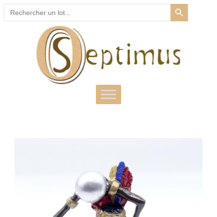
SEARCH BUTTON
Search
for: