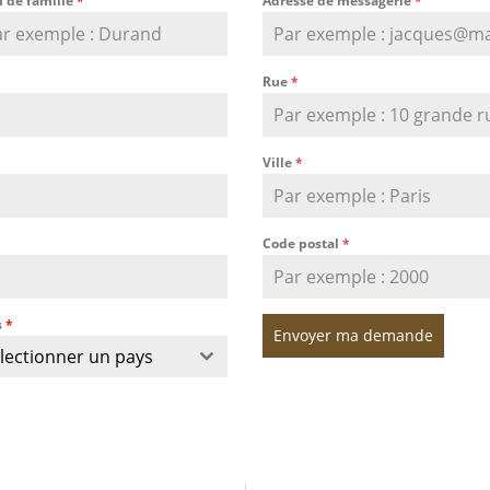
 de famille
*
Adresse de messagerie
*
Rue
*
Ville
*
Code postal
*
s
*
Envoyer ma demande
lectionner un pays