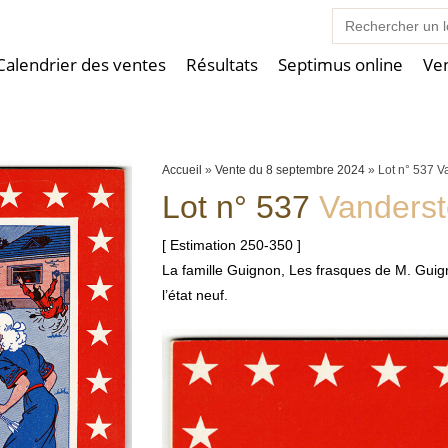
Search
for:
Calendrier des ventes
Résultats
Septimus online
Ve
Accueil
»
Vente du 8 septembre 2024
»
Lot n° 537 
Lot n° 537
Vanders
[ Estimation 250-350 ]
La famille Guignon, Les frasques de M. Guig
l’état neuf.