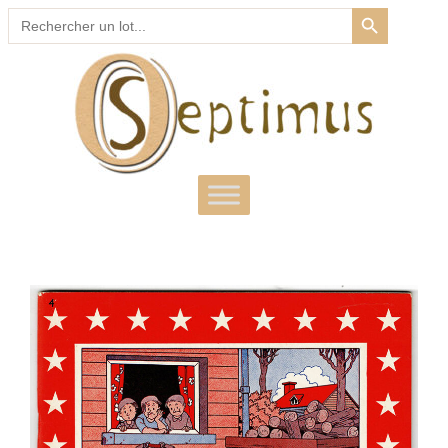
SEARCH BUTTON
Search
for: