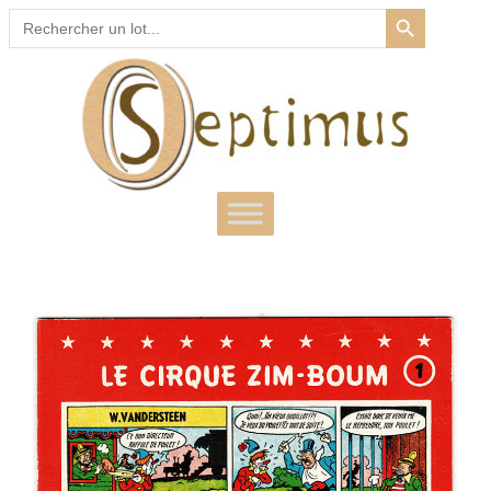
SEARCH BUTTON
Search
for: